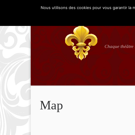
Nous utilisons des cookies pour vous garantir la m
Repertoires
le lieu
L’école
Skip to content
Chaque théâtre n
Map